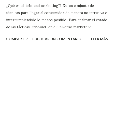
¿Qué es el “inbound marketing”? Es un conjunto de
técnicas para llegar al consumidor de manera no intrusiva e
interrumpiéndole lo menos posible . Para analizar el estado
de las tácticas “inbound” en el universo marketero,
HubSpot acaba de presentar su informe anual sobre
COMPARTIR
PUBLICAR UN COMENTARIO
LEER MÁS
esta nueva disciplina. Para llevarlo a cabo, HubSpot ha
entrevistado a 3.339 profesionales del marketing de 128
países. ¿La conclusión? Que el futuro del marketing pasa
en gran parte por las técnicas “inbound” . ¿Por qué? Tome
nota de algunas de las principales “perlas” que nos deja el
estudio de HubSpot: 1. El “inbound marketing” está
cobrando impulso: el 58% de los marketeros ya lo ponen
en práctica. 2. El “inbound marketing” es efectivo: el
“inbound marketing” genera un 54% más de “leads” que el
tradicional “outbound marketing”. 3. El “inbound marketing”
es menos costoso que el “outbound marketing”: el coste