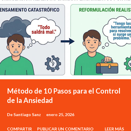
d
a
s
Método de 10 Pasos para el Control
de la Ansiedad
De
Santiago Sanz
enero 25, 2026
COMPARTIR
PUBLICAR UN COMENTARIO
LEER MÁS