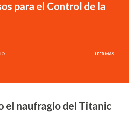
s para el Control de la
IO
LEER MÁS
 el naufragio del Titanic