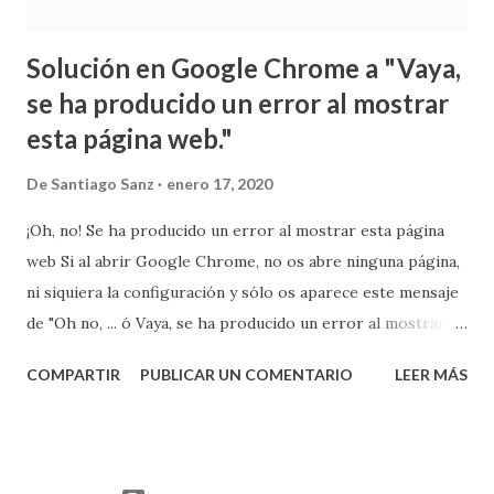
Solución en Google Chrome a "Vaya,
se ha producido un error al mostrar
esta página web."
De
Santiago Sanz
enero 17, 2020
¡Oh, no! Se ha producido un error al mostrar esta página
web Si al abrir Google Chrome, no os abre ninguna página,
ni siquiera la configuración y sólo os aparece este mensaje
de "Oh no, ... ó Vaya, se ha producido un error al mostrar
esta página web.", es posible que o esté dañado, tengáis
COMPARTIR
PUBLICAR UN COMENTARIO
LEER MÁS
alguna incompatibilidad con windows 10, o el antivirus os
esté dando problemas: Os dejo aquí unas posibles
soluciones por si os sirve alguna de ellas: 1ª Si fuera un
problema de Windows 10 o Chrome: Las más obvias y