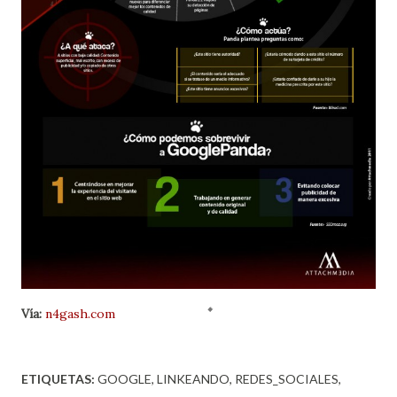
Vía:
n4gash.com
ETIQUETAS:
GOOGLE
LINKEANDO
REDES_SOCIALES