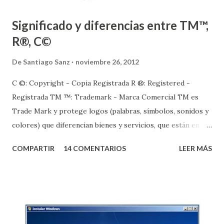
Significado y diferencias entre TM™,
R®, C©
De
Santiago Sanz
noviembre 26, 2012
C ©: Copyright - Copia Registrada R ®: Registered -
Registrada TM ™: Trademark - Marca Comercial TM es
Trade Mark y protege logos (palabras, símbolos, sonidos y
colores) que diferencian bienes y servicios, que están en
trámites de ser registrados. R es Registered y significa que
COMPARTIR
14 COMENTARIOS
LEER MÁS
la marca ya está registrada, pasó de TM a R. La C en un
círculo es Copia Registrada y protege derechos de autor.
+Info: Wiki