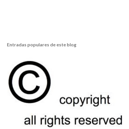
c
o
m
e
n
t
a
Entradas populares de este blog
r
i
o