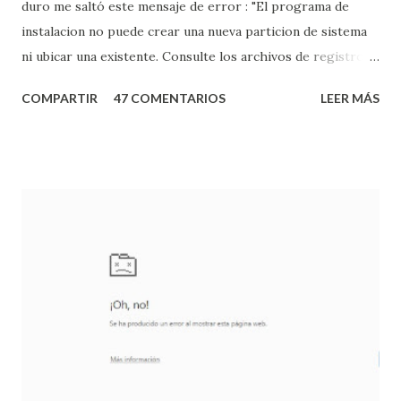
duro me saltó este mensaje de error : "El programa de
instalacion no puede crear una nueva particion de sistema
ni ubicar una existente. Consulte los archivos de registro
del programa de instalación para obtener más información."
COMPARTIR
47 COMENTARIOS
LEER MÁS
Esperando que como a mi se os solucione con estos pasos:
Removed cualquier dispositivo USB de almacenamiento
(Pendrives, HD externos, tarjetas SD,...) es la principal causa
que provoca este error. En la configuración de la BIOS
colocad en primera posición de booteo el disco duro
donde se vaya a instalar Windows 7. Suerte.