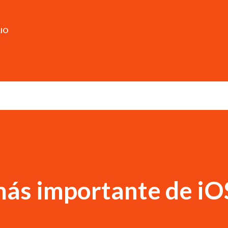
IO
ás importante de iO