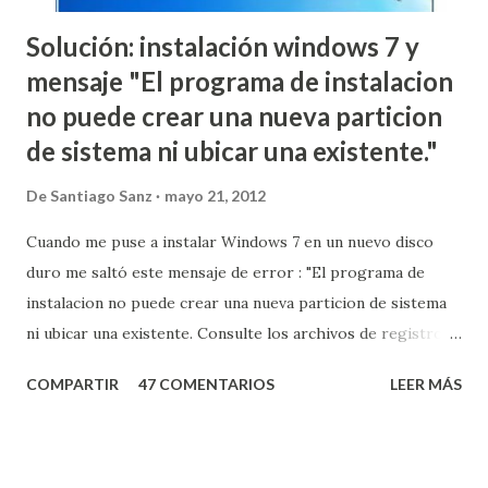
Solución: instalación windows 7 y
mensaje "El programa de instalacion
no puede crear una nueva particion
de sistema ni ubicar una existente."
De
Santiago Sanz
mayo 21, 2012
Cuando me puse a instalar Windows 7 en un nuevo disco
duro me saltó este mensaje de error : "El programa de
instalacion no puede crear una nueva particion de sistema
ni ubicar una existente. Consulte los archivos de registro
del programa de instalación para obtener más información."
COMPARTIR
47 COMENTARIOS
LEER MÁS
Esperando que como a mi se os solucione con estos pasos:
Removed cualquier dispositivo USB de almacenamiento
(Pendrives, HD externos, tarjetas SD,...) es la principal causa
que provoca este error. En la configuración de la BIOS